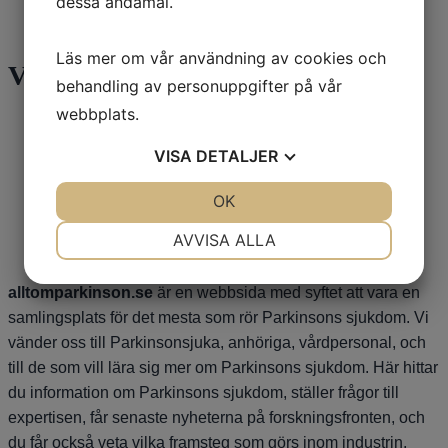
dessa ändamål.
Läs mer om vår användning av cookies och
Våra sponsorer
behandling av personuppgifter på vår
webbplats.
VISA
DETALJER
JA
NEJ
OK
JA
NEJ
NÖDVÄNDIG
INSTÄLLNINGAR
AVVISA ALLA
JA
NEJ
JA
NEJ
alltomparkinson.se
är en webbsida med syftet att vara en
MARKNADSFÖRING
STATISTIK
samlingsplats för det mesta som rör Parkinsons sjukdom. Vi
vänder oss till Parkinsonsjuka, anhöriga, vårdpersonal, och
till de som vill lära sig mer om Parkinsons sjukdom. Här hittar
du information om Parkinsons sjukdom, ställer frågor till
expertisen, får senaste nyheterna på forskningsfronten, och
du får också veta vilka framsteg som görs inom industrin,