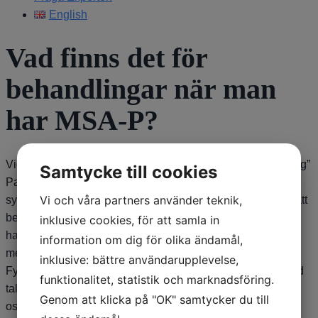
English
Vad finns det för
behandlingar när man
har MSA-P?
Vid MSA-P är det värt att prova levodopa eller annan ”vanlig”
Samtycke till cookies
Parkinsonbehandling eftersom det kan ha effekt mot en del
Vi och våra partners använder teknik,
symtom, åtminstone i början. I övrigt får man inrikta sig på att
behandla specifika symtom, beroende på vilka besvär man
inklusive cookies, för att samla in
har. Exempelvis blodtryckshöjande mot blodtrycksfall,
information om dig för olika ändamål,
mediciner mot urinträngningar, depressivitet/oro etc.
inklusive: bättre användarupplevelse,
Fysioterapi mot balanssvårigheter, kontakt med logoped vid
funktionalitet, statistik och marknadsföring.
tal- eller sväljningspåverkan, arbetsterapeut för hjälpmedel
Genom att klicka på "OK" samtycker du till
osv. /Dag Nyholm