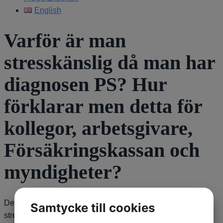
English
Varför är man
stresskänslig då man har
diagnosen PS? Hur
förklarar men detta för
kollegor, arbetsgivare,
Försäkringskassan och
myndigheter?
Det är inte helt lätt att ge ett enkelt svar på varför man är
Samtycke till cookies
stresskänslig, det viktigaste är att veta att detta är ett mycket