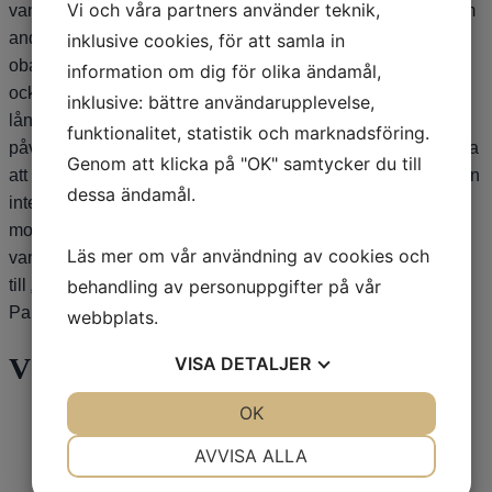
Vi och våra partners använder teknik,
vanligt symtom vid Parkinson. Troligen beror det, precis som
andra parkinsonsymtom, på dopaminbrist, men också på
inklusive cookies, för att samla in
obalans hos andra signalämnen i hjärnan. Sedan kan det ju
information om dig för olika ändamål,
också vara en reaktion på att man vet att man är lite
inklusive: bättre användarupplevelse,
långsammare än tidigare och att man märker att stress kan
funktionalitet, statistik och marknadsföring.
påverka rörligheten och ge allmänt dåligt mående. Det är bra
Genom att klicka på "OK" samtycker du till
att förklara för omgivningen och myndigheterna att Parkinson
dessa ändamål.
inte enbart ger motoriska symtom, utan också en del icke-
motoriska, där just stresskänslighet troligen är det allra
Läs mer om vår användning av cookies och
vanligaste. Eller så kan du hänivsa
behandling av personuppgifter på vår
till
Alltomparkinson.se
eller något avsnitt av
Parkinsonpodden där vi pratar om sådant. /Dag Nyholm
webbplats.
Våra sponsorer
VISA
DETALJER
JA
NEJ
OK
JA
NEJ
NÖDVÄNDIG
INSTÄLLNINGAR
AVVISA ALLA
JA
NEJ
JA
NEJ