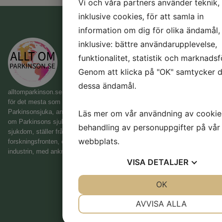
Vi och våra partners använder teknik,
inklusive cookies, för att samla in
information om dig för olika ändamål,
L
P
inklusive: bättre användarupplevelse,
funktionalitet, statistik och marknadsf
H
Genom att klicka på "OK" samtycker du
e
dessa ändamål.
m
alltomparkinson.se
är en webbsida med syftet att vara en samlingsplats
si
för det mesta som rör Parkinsons sjukdom. Vi vänder oss till
d
Parkinsonsjuka, anhöriga, vårdpersonal, och till de som vill lära sig mer
Läs mer om vår användning av cookie
a
om Parkinsons sjukdom. Här hittar du information om Parkinsons
behandling av personuppgifter på vår
&
sjukdom, ställer frågor till expertisen, får senaste nyheterna på
webbplats.
D
forskningsfronten, och du får också veta vilka framsteg som görs inom
industrin, med anknytning till Parkinsons sjukdom.
e
VISA
DETALJER
si
g
JA
NEJ
OK
JA
NEJ
n
a
NÖDVÄNDIG
INSTÄLLNINGA
AVVISA ALLA
v
In
JA
NEJ
JA
NEJ