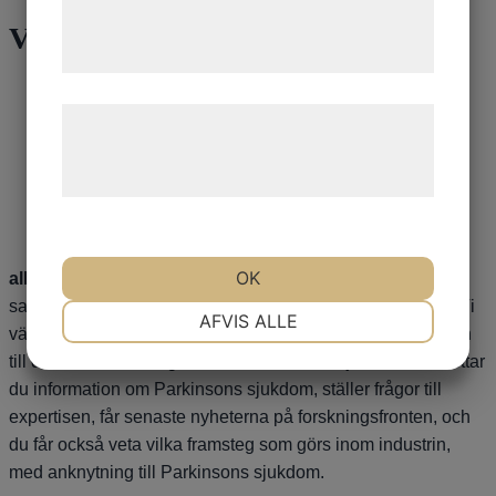
tjenester. Ved at klikke på 'OK' giver du
Våra sponsorer
samtykke til disse formål.
Læs mere om vores brug af cookies og
behandling af persondata på vores
hjemmeside.
OK
alltomparkinson.se
är en webbsida med syftet att vara en
samlingsplats för det mesta som rör Parkinsons sjukdom. Vi
NØDVENDIGE
PRÆFERENCER
AFVIS ALLE
vänder oss till Parkinsonsjuka, anhöriga, vårdpersonal, och
till de som vill lära sig mer om Parkinsons sjukdom. Här hittar
du information om Parkinsons sjukdom, ställer frågor till
MARKETING
STATISTIK
expertisen, får senaste nyheterna på forskningsfronten, och
du får också veta vilka framsteg som görs inom industrin,
med anknytning till Parkinsons sjukdom.