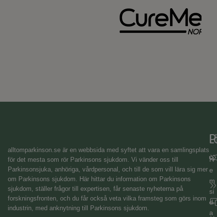
Dag Nyholm
magen, som ju har en tendens att vara trög. Det finns t.ex.
fiberhavregryn. Kom ihåg att fibrer behöver vätska för att göra
någon nytta, så drick gärna 2 liter vätska per dag.
Slutligen: En del känner av blodtrycksfall i form av
yrsel/svimningskänsla när de reser sig från liggande, eller
blir extremt trötta efter frukosten. Första åtgärden mot det är
att dricka ordentligt med vätska, så att man håller blodtrycket
uppe.
Dag Nyholm
L
P
alltomparkinson.se
är en webbsida med syftet att vara en samlingsplats
H
för det mesta som rör Parkinsons sjukdom. Vi vänder oss till
Parkinsonsjuka, anhöriga, vårdpersonal, och till de som vill lära sig mer
e
om Parkinsons sjukdom. Här hittar du information om Parkinsons
m
sjukdom, ställer frågor till expertisen, får senaste nyheterna på
si
forskningsfronten, och du får också veta vilka framsteg som görs inom
d
industrin, med anknytning till Parkinsons sjukdom.
a