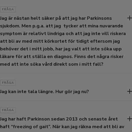
SVAR
när medicinen fungerar som bäst.
parkinsonsymtom som kan behöva behandlas med t.ex.
och spända, vilket skulle kunna förklara att du upplever
Ja, det kan vara så att man föds med en benägenhet att
FRÅGA
Dag Nyholm
antidepressiv medicin.
dystoni i benen. Men det låter inte som typiskt dosglapp, om
Dag Nyholm
utveckla Parkinson, det kallas för ”genetisk predisposition”
Jag är nästan helt säker på att jag har Parkinsons
det inte är tydligt att detta sker enbart när det gått lång tid
Dag Nyholm
och att sjukdomen uppstår i samband med vissa
sjukdom. Men p.g.a. att jag tycker att mina nuvarande
efter senaste levodopa-dosen.
miljöfaktorer. Det är mycket som talar för att
symptom är relativt lindriga och att jag inte vill riskera
Dag Nyholm
sjukdomsprocessen börjar åtminstone många år innan
att bli av med mitt körkortet för tidigt eftersom jag
diagnosen kan ställas.
behöver det i mitt jobb, har jag valt att inte söka upp
läkare för att ställa en diagnos. Finns det några risker
Dag Nyholm
med att inte söka vård direkt som i mitt fall?
SVAR
Riskerna med att inte söka läkare är dels att du kan ha en
FRÅGA
annan diagnos än Parkinson och dels att du mår dåligt ”i
Jag kan inte tala längre. Hur gör jag nu?
onödan” om du nu har Parkinson och skulle må bättre med
SVAR
medicin. Man blir inte ”automatiskt” av med körkortet bara för
Det är en kort fråga, och är svår att svara på eftersom det
FRÅGA
att man får Parkinsondiagnos. Och körförmågan kan bli
finns många möjligheter.
Jag har haft Parkinson sedan 2013 och senaste året
bättre med Parkinsonmedicin, åtminstone med tanke på att
haft “freezing of gait”. När kan jag räkna med att bli av
rörligheten förbättras i fråga om snabbhet och smidighet. På
Det korta rådet är att ta kontakt med din läkare som kan