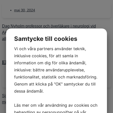
maj 30, 2024
Dag Nyholm professor och överläkare i neurologi vid
Akademiska sjukhuset i Uppsala och medarbetare på
Samtycke till cookies
alltomparkinson.se har vid en ceremoni
Vi och våra partners använder teknik,
inklusive cookies, för att samla in
Eleonor Högström: Sju goda år
information om dig för olika ändamål,
inklusive: bättre användarupplevelse,
funktionalitet, statistik och marknadsföring.
maj 2, 2024
Genom att klicka på "OK" samtycker du till
dessa ändamål.
Sju goda år? Det ligger i människans natur att försöka se
mönster i de händelser som utgör vårt liv. Vi
Läs mer om vår användning av cookies och
behandling av personuppgifter på vår