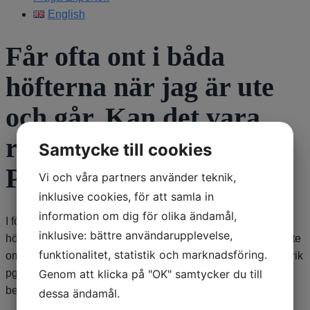
English
Får ofta ont i båda
höfterna när jag är ute
och går. Kan det vara
relaterat till min
Samtycke till cookies
Parkinson?
Vi och våra partners använder teknik,
inklusive cookies, för att samla in
information om dig för olika ändamål,
I första hand ska man misstänka annan orsak, särskilt
inklusive: bättre användarupplevelse,
höftledsartros. Bra att kolla vid vårdcentralen. Men det är inte
funktionalitet, statistik och marknadsföring.
omöjligt att det är relaterat till hållningen eller benens motorik
Genom att klicka på "OK" samtycker du till
pga Parkinson. En fysioterapeut kan göra en
bedömning. /Dag Nyholm
dessa ändamål.