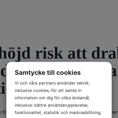
höjd risk att dr
kdom om man ha
Samtycke till cookies
ion?
Vi och våra partners använder teknik,
inklusive cookies, för att samla in
information om dig för olika ändamål,
inklusive: bättre användarupplevelse,
die från Luxemburg, som visade att det fanns fler person
funktionalitet, statistik och marknadsföring.