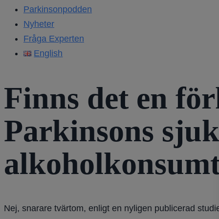
Parkinsonpodden
Nyheter
Fråga Experten
English
Finns det en för
Parkinsons sju
alkoholkonsumt
Nej, snarare tvärtom, enligt en nyligen publicerad stu