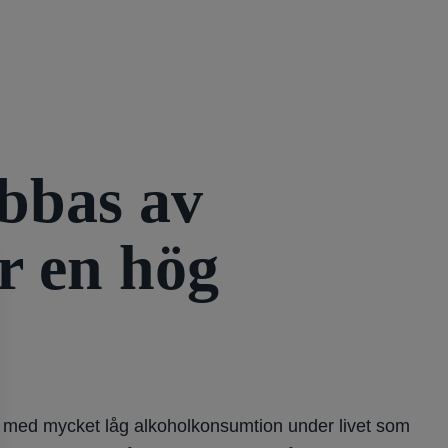
abbas av
r en hög
er med mycket låg alkoholkonsumtion under livet som