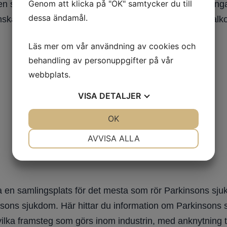
Genom att klicka på "OK" samtycker du till
n sådana studier är ofta svårtolkade, det finns så mång
dessa ändamål.
r sin alkoholkonsumtion, jag tror det beror på att alko
Läs mer om vår användning av cookies och
behandling av personuppgifter på vår
webbplats.
VISA
DETALJER
JA
NEJ
OK
JA
NEJ
NÖDVÄNDIG
INSTÄLLNINGAR
AVVISA ALLA
JA
NEJ
JA
NEJ
MARKNADSFÖRING
STATISTIK
 en samlingsplats för det mesta som rör Parkinsons sjuk
nsons sjukdom. Här hittar du information om Parkinsons sju
vilka framsteg som görs inom industrin, med anknytning t