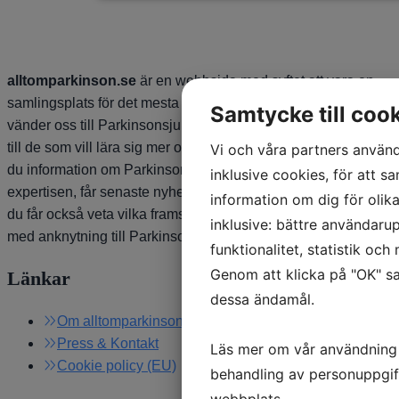
alltomparkinson.se
är en webbsida med syftet att vara en
samlingsplats för det mesta som rör Parkinsons sjukdom. Vi
Samtycke till coo
vänder oss till Parkinsonsjuka, anhöriga, vårdpersonal, och
till de som vill lära sig mer om Parkinsons sjukdom. Här hittar
Vi och våra partners använd
du information om Parkinsons sjukdom, ställer frågor till
inklusive cookies, för att sa
expertisen, får senaste nyheterna på forskningsfronten, och
information om dig för olik
du får också veta vilka framsteg som görs inom industrin,
inklusive: bättre användarup
med anknytning till Parkinsons sjukdom.
funktionalitet, statistik oc
Genom att klicka på "OK" sa
Länkar
dessa ändamål.
Om alltomparkinson.se
Press & Kontakt
Läs mer om vår användning
Cookie policy (EU)
behandling av personuppgif
webbplats.