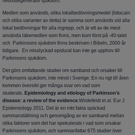
neurodegenerativ sjukdom.
Medlen som används, olika lokalbedövningsmedel (lidocain
och olika varianter av detta) är samma som används vid alla
lokal bedövningar för alla ingrepp, och är ett av de mest
använda läkemedlen som finns, men kom först på -40-talet
och Parkinsons sjukdom finns beskriven i Bibeln, 2000 år
tidigare. En misslyckad epidural kan inte ge upphov till
Parkinsons sjukdom.
Det görs omfattande studier om samband och orsaker till
Parkinsons sjukdom, inte minst i Sverige. En nu ngt till åren
kommen översikt ger många svar om vad som
studerats.
Epidemiology and etiology of Parkinson’s
disease: a review of the evidence
.Wirdefeldt et al. Eur J
Epidemiology 2011. Det är en mkt fakta späckad
sammanställning och genomgång av ev samband mellan
olika faktorer som det har spekulerats i vad som orsakar
Parkinsons sjukdom, och sammanfattar 675 studier över