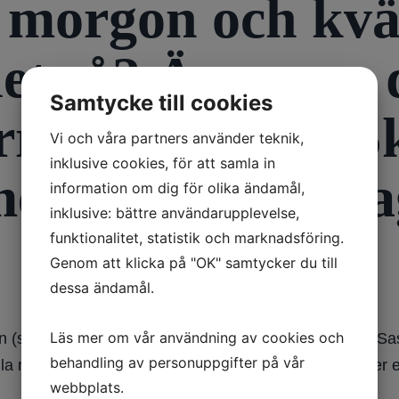
t morgon och kväl
det så? Även om d
Samtycke till cookies
re tycker jag. Sk
Vi och våra partners använder teknik,
inklusive cookies, för att samla in
emedel mot lös 
information om dig för olika ändamål,
inklusive: bättre användarupplevelse,
funktionalitet, statistik och marknadsföring.
Genom att klicka på "OK" samtycker du till
dessa ändamål.
Läs mer om vår användning av cookies och
 (som också finns i kombinationstabletteran Stalevo/Sas
behandling av personuppgifter på vår
a med Parkinsons sjukdom) som utvecklar diarré efter e
webbplats.