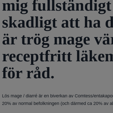
mig fullständig
skadligt att ha 
är trög mage vär
receptfritt läk
för råd.
Lös mage / diarré är en biverkan av Comtess/entakapon
20% av normal befolkningen (och därmed ca 20% av all