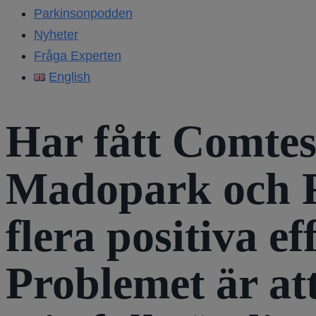
Parkinsonpodden
Nyheter
Fråga Experten
English
Har fått Comtess
Madopark och R
flera positiva e
Problemet är at