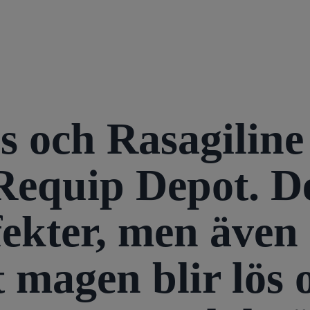
 och Rasagiline s
equip Depot. De
ffekter, men även
t magen blir lös