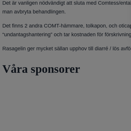
Det är vanligen nödvändigt att sluta med Comtess/entaka
man avbryta behandlingen.
Det finns 2 andra COMT-hämmare, tolkapon, och oticapo
“undantagshantering” och tar kostnaden för förskrivning
Rasagelin ger mycket sällan upphov till diarré / lös av
Våra sponsorer