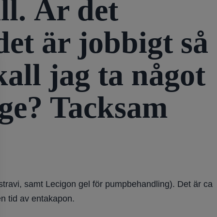
l. Är det
et är jobbigt så
all jag ta något
mage? Tacksam
travi, samt Lecigon gel för pumpbehandling). Det är ca
n tid av entakapon.