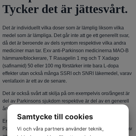
Tycker det är jättesvårt.
Det är individuellt vilka doser som är lämplig liksom vilka
medel som är lämpliga. Det går inte att ge ett generellt svar,
då det är beroende av dels symtom respektive vilka andra
mediciner man tar. Exv anti-Parkinson medicinerna MAO-B
hämmare/blockerare, T Rasagelin 1 mg och T Xadago
(safinamid) 50 eller 100 mg förstärker inte bara L-dopa
effekter utan också många SSRI och SNRI läkemedel, varav
venlafaxin är ett av de senare.
Det är också svårt att skilja på om exempelvis oro/ångest är
del av Parkinsons sjukdom respektive är del av en generell
ångest, då de ofta samverkar och påverkar varandra.
Samtycke till cookies
En del utmärkande drag för ångest som är relaterad till
Vi och våra partners använder teknik,
Parkinsons sjukdom är att den kan variera med effekterna av