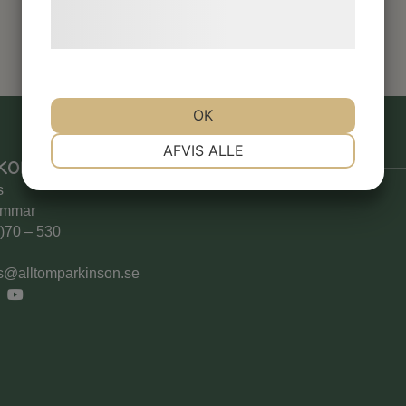
behandling af persondata på vores
hjemmeside.
OK
NØDVENDIGE
PRÆFERENCER
AFVIS ALLE
kontakt
s
MARKETING
STATISTIK
ammar
0)70 – 530
s@alltomparkinson.se