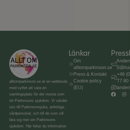
Länkar
Press
Om
Ander
alltomparkinson.se
Stålh
Press & Kontakt
+46 (
Cookie policy
77 80
alltomparkinson.se
är en webbsida
(EU)
ander
med syftet att vara en
samlingsplats för det mesta som
rör Parkinsons sjukdom. Vi vänder
oss till Parkinsonsjuka, anhöriga,
vårdpersonal, och till de som vill
lära sig mer om Parkinsons
sjukdom. Här hittar du information