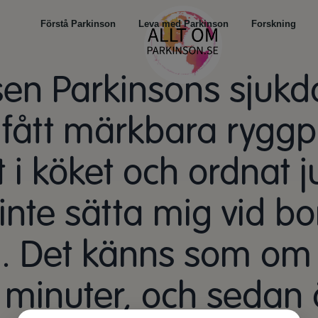
Förstå Parkinson
Leva med Parkinson
Forskning
sen Parkinsons sjukd
 fått märkbara rygg
 i köket och ordnat j
 inte sätta mig vid b
. Det känns som om 
 minuter, och sedan 