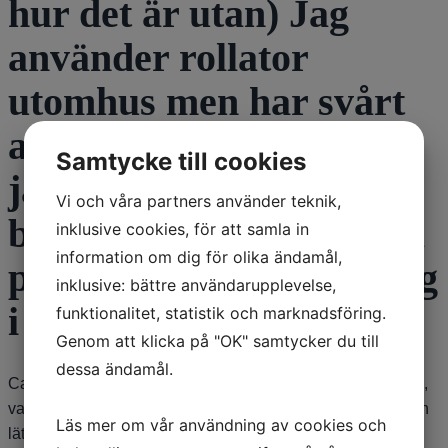
hur det är utan) Jag
använder rollator
utomhus men har svårt
att titta upp särskilt när
Samtycke till cookies
jag går ute Börjar också
Vi och våra partners använder teknik,
bli något överrörlig. Ska
inklusive cookies, för att samla in
information om dig för olika ändamål,
på ny läkarundersökning
inklusive: bättre användarupplevelse,
i juni. Vad göra?
funktionalitet, statistik och marknadsföring.
Genom att klicka på "OK" samtycker du till
dessa ändamål.
Camptokormi – anterokolles – är en felställning av kroppen,
vanligen kotpelaren som kan leda till att exempelvis nacken
Läs mer om vår användning av cookies och
lättare hamnar i olika lägen (framåt – anterokolles, bakåt –