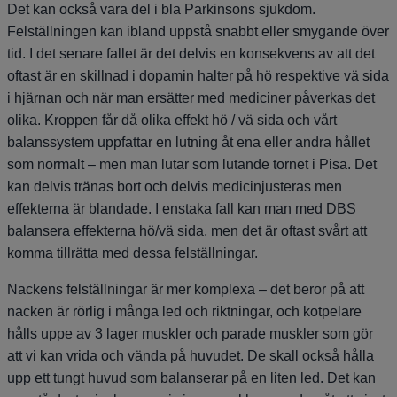
Det kan också vara del i bla Parkinsons sjukdom.
Felställningen kan ibland uppstå snabbt eller smygande över
tid. I det senare fallet är det delvis en konsekvens av att det
oftast är en skillnad i dopamin halter på hö respektive vä sida
i hjärnan och när man ersätter med mediciner påverkas det
olika. Kroppen får då olika effekt hö / vä sida och vårt
balanssystem uppfattar en lutning åt ena eller andra hållet
som normalt – men man lutar som lutande tornet i Pisa. Det
kan delvis tränas bort och delvis medicinjusteras men
effekterna är blandade. I enstaka fall kan man med DBS
balansera effekterna hö/vä sida, men det är oftast svårt att
komma tillrätta med dessa felställningar.
Nackens felställningar är mer komplexa – det beror på att
nacken är rörlig i många led och riktningar, och kotpelare
hålls uppe av 3 lager muskler och parade muskler som gör
att vi kan vrida och vända på huvudet. De skall också hålla
upp ett tungt huvud som balanserar på en liten led. Det kan