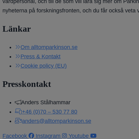
vårdpersonal, och till de som vill lära sig mer om Parki
nyheterna på forskningsfronten, och du får också veta 
Länkar
Om alltomparkinson.se
Press & Kontakt
Cookie policy (EU)
Presskontakt
Anders Stålhammar
+46 (0)70 – 530 77 80
anders@alltomparkinson.se
Facebook
Instagram
Youtube