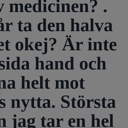
v medicinen? .
år ta den halva
et okej? Är inte
 sida hand och
rna helt mot
 nytta. Största
 jag tar en hel