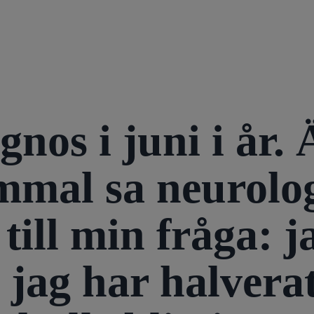
nos i juni i år. 
mmal sa neurolog
ill min fråga: ja
jag har halverat