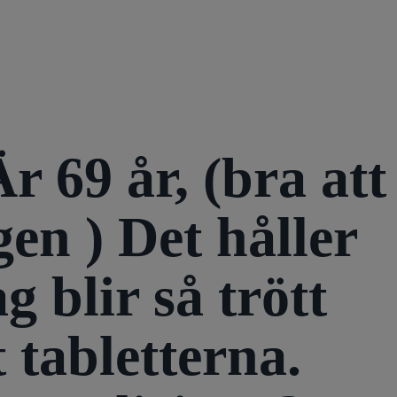
Är 69 år, (bra att
en ) Det håller
g blir så trött
 tabletterna.