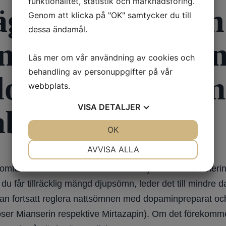
funktionalitet, statistik och marknadsföring.
lägger mig och en
Genom att klicka på "OK" samtycker du till
dessa ändamål.
n. Sover äntlige
Läs mer om vår användning av cookies och
behandling av personuppgifter på vår
opa ca 3-4 timm
webbplats.
VISA
DETALJER
bletter.
JA
NEJ
OK
JA
NEJ
NÖDVÄNDIG
INSTÄLLNINGAR
AVVISA ALLA
JA
NEJ
JA
NEJ
fattande sömnbrist innan man börjar med medicineringen 
MARKNADSFÖRING
STATISTIK
du får tillräcklig mängd djupsömn, leder det till mindre
kan fortsatt reglera nattsömnen med dopaminpreparat oc
doser Mianserin respektive Mirtazapin). Om det föreko