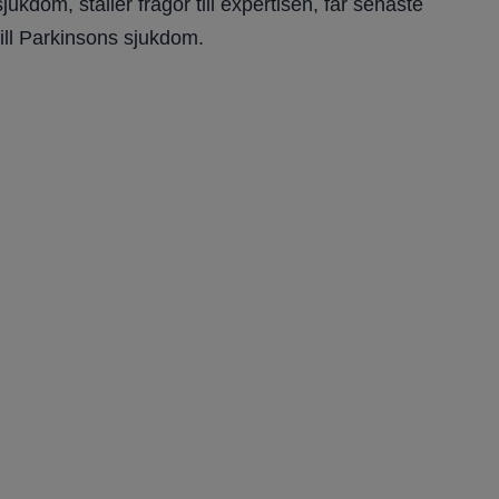
kdom, ställer frågor till expertisen, får senaste
ill Parkinsons sjukdom.