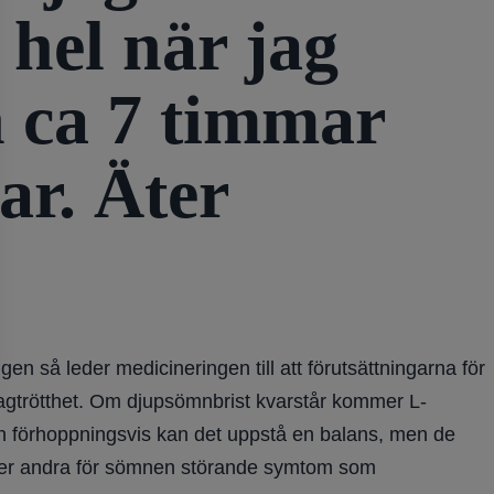
 hel när jag
n ca 7 timmar
ar. Äter
så leder medicineringen till att förutsättningarna för
 dagtrötthet. Om djupsömnbrist kvarstår kommer L-
h förhoppningsvis kan det uppstå en balans, men de
mmer andra för sömnen störande symtom som