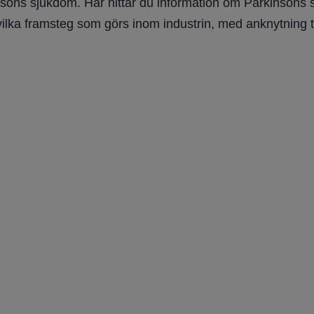
nsons sjukdom. Här hittar du information om Parkinsons sju
vilka framsteg som görs inom industrin, med anknytning t