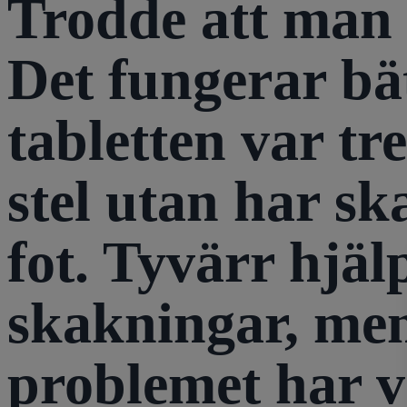
Trodde att man s
Det fungerar bät
tabletten var tr
stel utan har s
fot. Tyvärr hjäl
skakningar, men
problemet har v