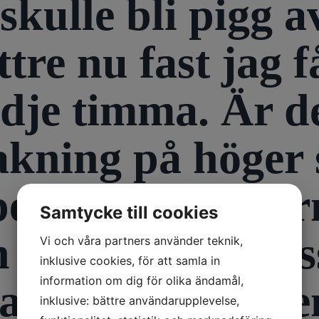
kulle bli pigg a
tre nu fast jag f
edje timma. Är d
kakning på höger
per inte tablette
Samtycke till cookies
 de gör ändå viss
Vi och våra partners använder teknik,
inklusive cookies, för att samla in
information om dig för olika ändamål,
arit sömnen, men
inklusive: bättre användarupplevelse,