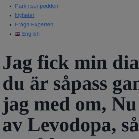
Parkinsonpodden
Nyheter
Fråga Experten
English
Jag fick min diag
du är såpass ga
jag med om, Nu t
av Levodopa, så 