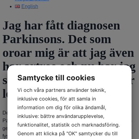
English
Jag har fått diagnosen
Parkinsons. Det som
oroar mig är att jag även
har artros och nu har jag
så förtvivlat ont i allt fler
Samtycke till cookies
leder. Vad kan jag göra?
Vi och våra partners använder teknik,
inklusive cookies, för att samla in
information om dig för olika ändamål,
Den värk som beror på Parkinson behandlas ofta bra av
inklusive: bättre användarupplevelse,
Parkinsonläkemedel. Men om det är artrosen i lederna som
funktionalitet, statistik och marknadsföring.
ger värken behövs nog smärtstillande av något slag, eller
Genom att klicka på "OK" samtycker du till
fysioterapi, alternativt förstås operation om det är artros i de