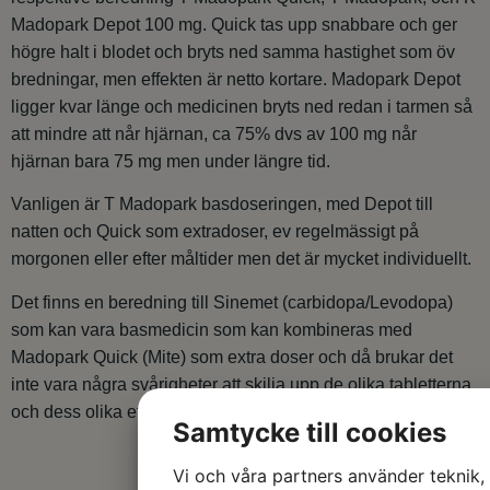
Madopark Depot 100 mg. Quick tas upp snabbare och ger
högre halt i blodet och bryts ned samma hastighet som öv
bredningar, men effekten är netto kortare. Madopark Depot
ligger kvar länge och medicinen bryts ned redan i tarmen så
att mindre att når hjärnan, ca 75% dvs av 100 mg når
hjärnan bara 75 mg men under längre tid.
Vanligen är T Madopark basdoseringen, med Depot till
natten och Quick som extradoser, ev regelmässigt på
morgonen eller efter måltider men det är mycket individuellt.
Det finns en beredning till Sinemet (carbidopa/Levodopa)
som kan vara basmedicin som kan kombineras med
Madopark Quick (Mite) som extra doser och då brukar det
inte vara några svårigheter att skilja upp de olika tabletterna
och dess olika effekter. /Håkan Widner
Samtycke till cookies
Vi och våra partners använder teknik,