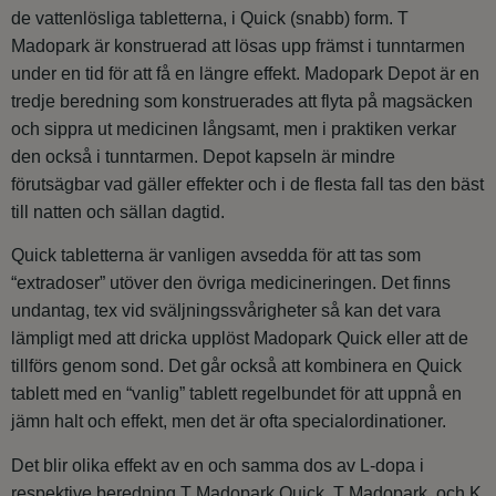
de vattenlösliga tabletterna, i Quick (snabb) form. T
Madopark är konstruerad att lösas upp främst i tunntarmen
under en tid för att få en längre effekt. Madopark Depot är en
tredje beredning som konstruerades att flyta på magsäcken
och sippra ut medicinen långsamt, men i praktiken verkar
den också i tunntarmen. Depot kapseln är mindre
förutsägbar vad gäller effekter och i de flesta fall tas den bäst
till natten och sällan dagtid.
Quick tabletterna är vanligen avsedda för att tas som
“extradoser” utöver den övriga medicineringen. Det finns
undantag, tex vid sväljningssvårigheter så kan det vara
lämpligt med att dricka upplöst Madopark Quick eller att de
tillförs genom sond. Det går också att kombinera en Quick
tablett med en “vanlig” tablett regelbundet för att uppnå en
jämn halt och effekt, men det är ofta specialordinationer.
Det blir olika effekt av en och samma dos av L-dopa i
respektive beredning T Madopark Quick, T Madopark, och K