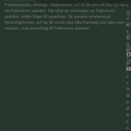
MARKNADSFÖRING
STATISTIK
Parkinsonsjuka, anhöriga, vårdpersonal, och till de som vill lära sig mer
e
om Parkinsons sjukdom. Här hittar du information om Parkinsons
m
sjukdom, ställer frågor till expertisen, får senaste nyheterna på
si
forskningsfronten, och du får också veta vilka framsteg som görs inom
d
industrin, med anknytning till Parkinsons sjukdom.
a
&
D
e
si
g
n
a
v
In
C
te
o
n
o
di
ki
t
e
s