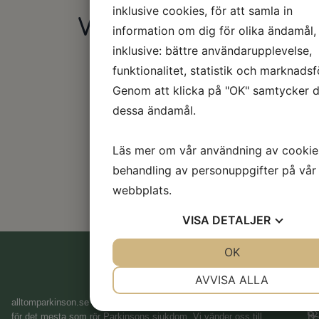
inklusive cookies, för att samla in
Våra sponsorer
information om dig för olika ändamål,
inklusive: bättre användarupplevelse,
funktionalitet, statistik och marknadsf
Genom att klicka på "OK" samtycker du
dessa ändamål.
Läs mer om vår användning av cookie
behandling av personuppgifter på vår
webbplats.
VISA
DETALJER
JA
NEJ
OK
JA
NEJ
NÖDVÄNDIG
INSTÄLLNINGA
AVVISA ALLA
L
P
JA
NEJ
JA
NEJ
alltomparkinson.se
är en webbsida med syftet att vara en samlingsplats
H
för det mesta som rör Parkinsons sjukdom. Vi vänder oss till