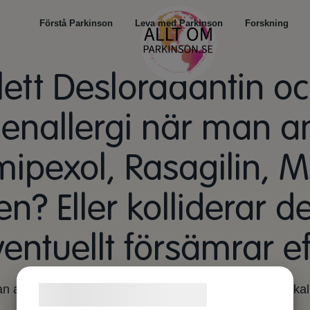
Förstå Parkinson
Leva med Parkinson
Forskning
ett Desloradantin o
llenallergi när man 
pexol, Rasagilin, M
en? Eller kolliderar 
entuellt försämrar ef
lan anti-allergi medel och Parkinsons sjukdom så det skal
Samtykke til cookies