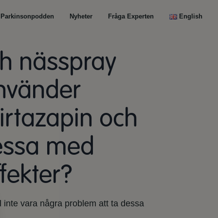
Parkinsonpodden
Nyheter
Fråga Experten
English
ch nässpray
använder
irtazapin och
dessa med
fekter?
l inte vara några problem att ta dessa