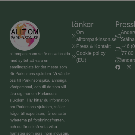
Länkar
Press
Om
Ander
alltomparkinson.se
Stålh
Press & Kontakt
+46 (
Cookie policy
77 80
alltomparkinson.se
är en webbsida
(EU)
ander
med syftet att vara en
samlingsplats för det mesta som
rör Parkinsons sjukdom. Vi vänder
oss till Parkinsonsjuka, anhöriga,
vårdpersonal, och till de som vill
lära sig mer om Parkinsons
sjukdom. Här hittar du information
om Parkinsons sjukdom, ställer
frågor till expertisen, får senaste
nyheterna på forskningsfronten,
och du får också veta vilka
framsteg som görs inom industrin,