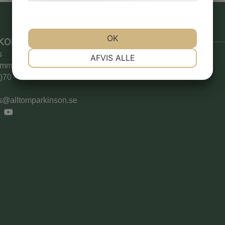
kontakt
OK
NØDVENDIGE
PRÆFERENCER
s
AFVIS ALLE
ammar
0)70 – 530
MARKETING
STATISTIK
s@alltomparkinson.se