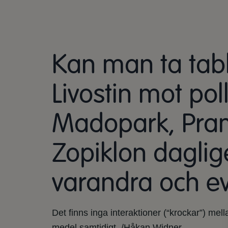
Kan man ta tabl
Livostin mot po
Madopark, Prami
Zopiklon daglig
varandra och ev
Det finns inga interaktioner (“krockar”) mel
medel samtidigt. /Håkan Widner