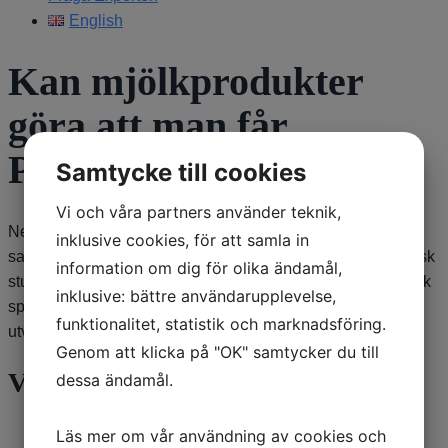
English
Kan mjölkprodukter
göra att man får
Parkinsons sjukdom?
Samtycke till cookies
Vi och våra partners använder teknik,
Nej, troligen inte. Det finns forskning som har visat ett visst
inklusive cookies, för att samla in
samband, men sådant är mycket svårt att bevisa. I en svensk
information om dig för olika ändamål,
studie fanns ett svagt sådant samband, men mängden mjölk
inklusive: bättre användarupplevelse,
spelade ingen roll och filmjölk hade inget samband med
funktionalitet, statistik och marknadsföring.
utveckling av Parkinson. /Dag Nyholm
Genom att klicka på "OK" samtycker du till
Våra sponsorer
dessa ändamål.
Läs mer om vår användning av cookies och