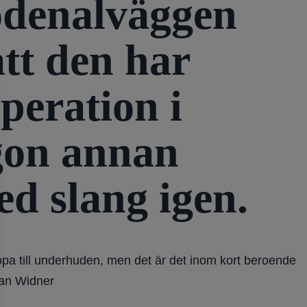
duodenalväggen
tt den har
peration i
gon annan
med slang igen.
opa till underhuden, men det är det inom kort beroende
kan Widner