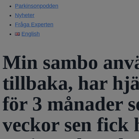
Parkinsonpodden
Nyheter
Fråga Experten
English
Min sambo anvä
tillbaka, har hj
för 3 månader se
veckor sen fick