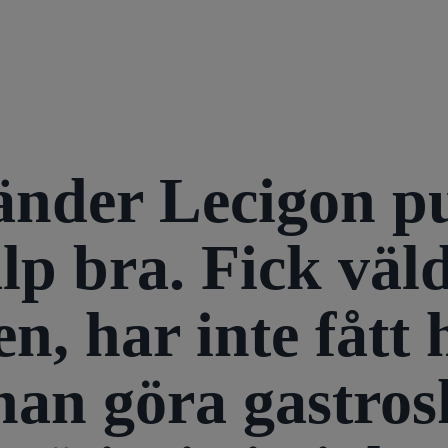
nder Lecigon pu
älp bra. Fick väl
n, har inte fått 
 han göra gastro