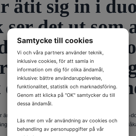
ar ätit sig in i 
 ser det ut som a
Samtycke till cookies
en. Väntar på o
Vi och våra partners använder teknik,
rar finns det nå
inklusive cookies, för att samla in
information om dig för olika ändamål,
inklusive: bättre användarupplevelse,
t det blir svårt 
funktionalitet, statistik och marknadsföring.
Genom att klicka på "OK" samtycker du till
dessa ändamål.
ännu inte tillgängligt med tillförsel genom pump av L-d
Läs mer om vår användning av cookies och
gängligt. Om detta är lämpligt, måste teamet avgöra. /Hå
behandling av personuppgifter på vår