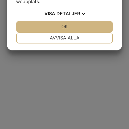
webbplats.
VISA
DETALJER
JA
NEJ
OK
JA
NEJ
NÖDVÄNDIG
INSTÄLLNINGAR
AVVISA ALLA
JA
NEJ
JA
NEJ
MARKNADSFÖRING
STATISTIK