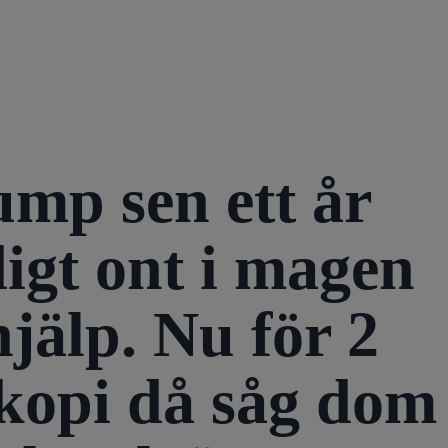
mp sen ett år
digt ont i magen
hjälp. Nu för 2
skopi då såg dom