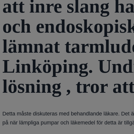
att inre slang h
och endoskopisk
lämnat tarmludd
Linköping. Und
lösning , tror at
Detta måste diskuteras med behandlande läkare. Det är 
på när lämpliga pumpar och läkemedel för detta är till