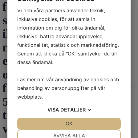
försvann. För att vara
Vi och våra partners använder teknik,
säker på att inte
inklusive cookies, för att samla in
information om dig för olika ändamål,
illamåendet orsakats av
inklusive: bättre användarupplevelse,
något annat gjorde jag
funktionalitet, statistik och marknadsföring.
Genom att klicka på "OK" samtycker du till
en ny test med Stalevo
dessa ändamål.
och samma inträffade
Läs mer om vår användning av cookies och
fast det debuterade efter
behandling av personuppgifter på vår
webbplats.
5-6 dagar. Bytte tillbaka
VISA
DETALJER
till Levodopa. Är detta
JA
NEJ
OK
JA
NEJ
vanligt? Vad kan det
NÖDVÄNDIG
INSTÄLLNINGAR
AVVISA ALLA