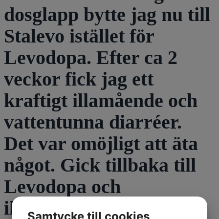
dosglapp bytte jag nu till
Stalevo istället för
Levodopa. Efter ca 2
veckor fick jag ett
kraftigt illamående och
vattentunna diarréer.
Det var omöjligt att äta
något. Gick tillbaka till
Levodopa och
illamåendet och diarré
Samtycke till cookies