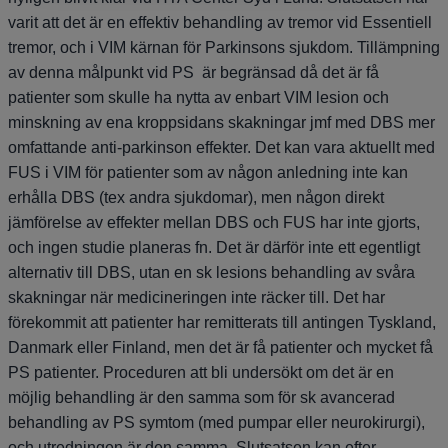
varit att det är en effektiv behandling av tremor vid Essentiell
tremor, och i VIM kärnan för Parkinsons sjukdom. Tillämpning
av denna målpunkt vid PS är begränsad då det är få
patienter som skulle ha nytta av enbart VIM lesion och
minskning av ena kroppsidans skakningar jmf med DBS mer
omfattande anti-parkinson effekter. Det kan vara aktuellt med
FUS i VIM för patienter som av någon anledning inte kan
erhålla DBS (tex andra sjukdomar), men någon direkt
jämförelse av effekter mellan DBS och FUS har inte gjorts,
och ingen studie planeras fn. Det är därför inte ett egentligt
alternativ till DBS, utan en sk lesions behandling av svåra
skakningar när medicineringen inte räcker till. Det har
förekommit att patienter har remitterats till antingen Tyskland,
Danmark eller Finland, men det är få patienter och mycket få
PS patienter. Proceduren att bli undersökt om det är en
möjlig behandling är den samma som för sk avancerad
behandling av PS symtom (med pumpar eller neurokirurgi),
och utredningen är den samma. Slutsatsen kan efter