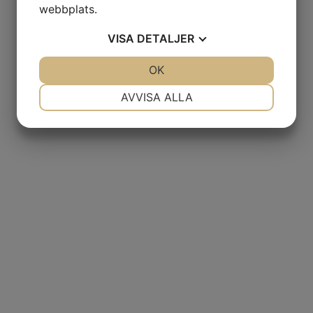
webbplats.
VISA
DETALJER
JA
NEJ
OK
JA
NEJ
NÖDVÄNDIG
INSTÄLLNINGAR
AVVISA ALLA
JA
NEJ
JA
NEJ
MARKNADSFÖRING
STATISTIK