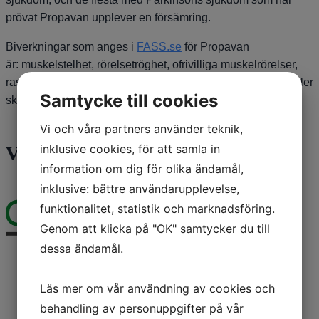
prövat Propavan upplever en försämring.
Biverkningar som anges i
FASS.se
för Propavan
är: muskelstelhet, rörelsetröghet, ofrivilliga muskelrörelser,
rastlöshet i benen (restless legs), stickningar, domningar eller
Samtycke till cookies
skakningar = parkinsonism
Vi och våra partners använder teknik,
inklusive cookies, för att samla in
Våra sponsorer
information om dig för olika ändamål,
inklusive: bättre användarupplevelse,
funktionalitet, statistik och marknadsföring.
Genom att klicka på "OK" samtycker du till
dessa ändamål.
Läs mer om vår användning av cookies och
behandling av personuppgifter på vår